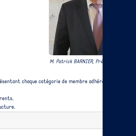
M. Patrick BARNIER, Président du Comi
présentant chaque catégorie de membre adhérent (Région
rents.
ucture.